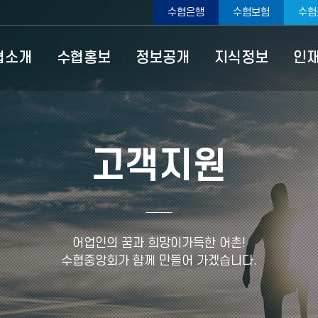
수협은행
수협보험
수협
협소개
수협홍보
정보공개
지식정보
인
고객지원
어업인의 꿈과 희망이가득한 어촌!
수협중앙회가 함께 만들어 가겠습니다.