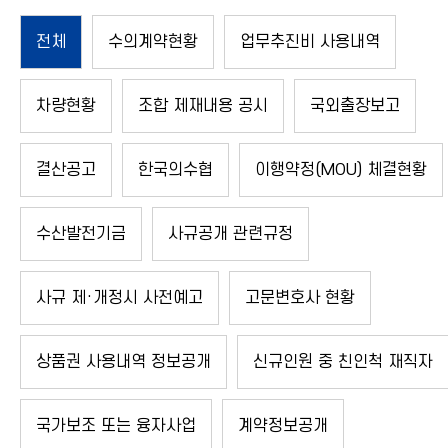
전체
수의계약현황
업무추진비 사용내역
차량현황
조합 제재내용 공시
국외출장보고
결산공고
한국의수협
이행약정(MOU) 체결현황
수산발전기금
사규공개 관련규정
사규 제·개정시 사전예고
고문변호사 현황
상품권 사용내역 정보공개
신규인원 중 친인척 재직자
국가보조 또는 융자사업
계약정보공개