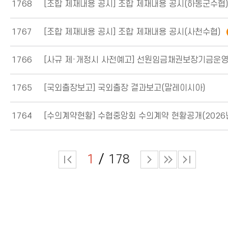
1768
[조합 제재내용 공시]
조합 제재내용 공시(하동군수협)
1767
[조합 제재내용 공시]
조합 제재내용 공시(사천수협)
1766
[사규 제·개정시 사전예고]
선원임금채권보장기금운
1765
[국외출장보고]
국외출장 결과보고(말레이시아)
1764
[수의계약현황]
수협중앙회 수의계약 현황공개(2026년도 상반
1
178