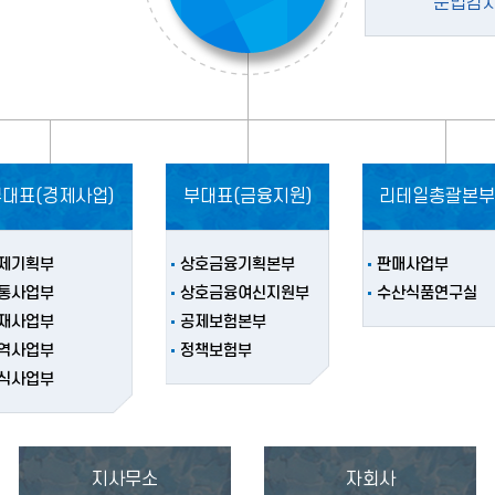
준법감
부대표(경제사업)
부대표(금융지원)
리테일총괄본부
제기획부
상호금융기획본부
판매사업부
통사업부
상호금융여신지원부
수산식품연구실
재사업부
공제보험본부
역사업부
정책보험부
식사업부
지사무소
자회사