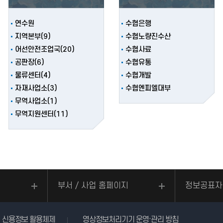
연수원
수협은행
지역본부(9)
수협노량진수산
어선안전조업국(20)
수협사료
공판장(6)
수협유통
물류센터(4)
수협개발
자재사업소(3)
수협엔피엘대부
무역사업소(1)
무역지원센터(11)
부서 / 사업 홈페이지
정보공표자
신용정보 활용체제
영상정보처리기기 운영·관리 방침