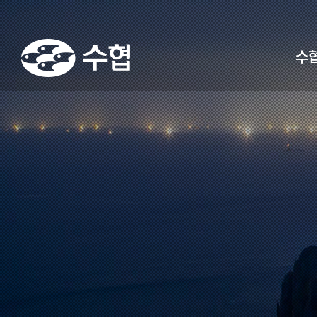
fnctId=sitemenu,menuViewT
수