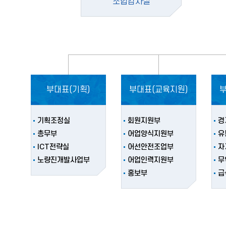
조합감사실
부대표(기획)
부대표(교육지원)
기획조정실
회원지원부
경
총무부
어업양식지원부
유
ICT전략실
어선안전조업부
자
노량진개발사업부
어업인력지원부
무
홍보부
급