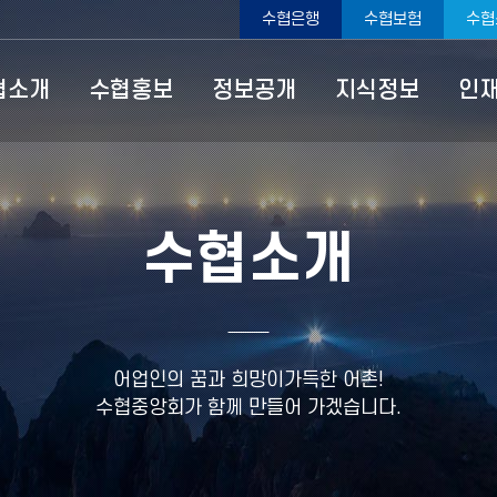
수협은행
수협보험
수협
ype=top
협소개
수협홍보
정보공개
지식정보
인
수협소개
어업인의 꿈과 희망이가득한 어촌!
수협중앙회가 함께 만들어 가겠습니다.