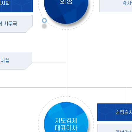
회장
이사회
감사
회 사무국
비서실
준법감
지도경제
대표이사