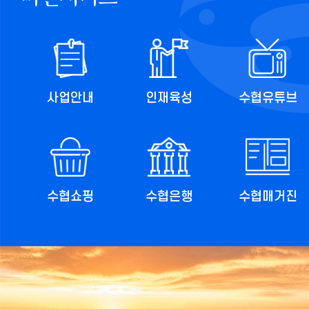
사업안내
인재육성
수협유튜브
수협쇼핑
수협은행
수협매거진
imageSlideSetupSeq=23,cnvrsVe=1,stopTime=3,pcCo=1,cnv