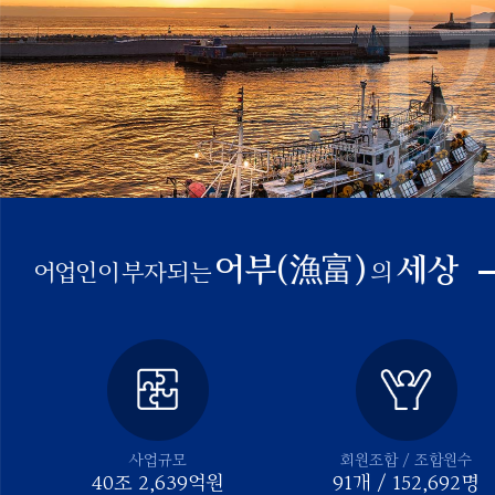
어부(漁富)
세상
어업인이
부자되는
의
사업규모
회원조합 / 조합원수
40
조
2,639
억원
91
개 /
152,692
명