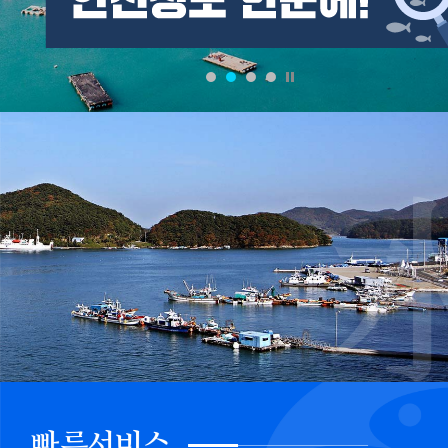
imageSlideSetupSeq=21,cnvrsVe=1,stopTime=3,pcCo=1,cnv
imageSlideSetupSeq=22,cnvrsVe=1,stopTime=3,pcCo=3,cnv
fnctId=imageSlide,fnctNo=23
빠른서비스(
6
개)
빠른
서비스