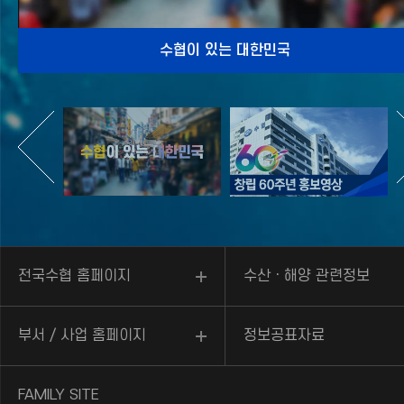
수협이 있는 대한민국
imageSlideSetupSeq=42,cnvrsVe=1,stopTime=3,pcCo=1,c
전국수협 홈페이지
수산ㆍ해양 관련정보
imageSlideSetupSeq=28,cnvrsVe=1,stopTime=3,pcCo=3,cnv
유저서비스(
0
개)
부서 / 사업 홈페이지
정보공표자료
FAMILY SITE