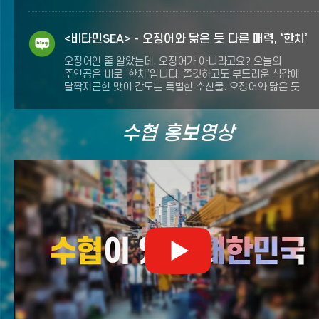
수호하는 해군 장병들의 사기 진작과 청정 제주 수산물의 소비
촉진을 위해 특별한 한 끼 선물에 나섰습니다. 양측은 6일
해군 기동함대사령부를 찾아 군 장병 등 800여 명을 대상으로
<비타민SEA> - 오징어와 닮은 듯 다른 매력, ‘한치’
‘제주 수산물 소비촉진 행사’를 열었습니다. 이번 행사는 미래
오징어인 줄 알았는데, 오징어가 아니라고요? 오늘의
수산물 소비 주역인 군 장병들에게 제주 청정 해역에서 생산된
주인공은 바로 ‘한치’입니다. 쫄깃하고도 부드러운 식감에
우수한 수산물을 급식으로 제공해 제주 수산물의 맛과 품질을
달짝지근한 맛이 감도는 특별한 수산물. 오징어와 닮은 듯
직접 경험하고 수산물에 대한.......
다른 친척, 한치. 지금부터 한치가 가지고 있는 건강 이야기를
시작해 보겠습니다. ✨ 한치는 오징어와 비슷해서 혼동하기
fnctId=imageSlide,fnctNo=42
쉬운 연체류 중 하나에요. 하지만 한치와 오징어는 사실
수협 홍보영상
유튜브(
2
개)
간단히 구분할 수 있는데요. 한치는 오징어에 비해 몸통이
길쭉하고, 다리가 사람 손가락만큼 짧아요. '한치'라는 이름도
사실 다리가 한 치(약 3cm) 남짓하다는 데서 유래했다고
해요. 한치의 공식적인 이름은 한치가 아닌 창꼴뚜기 또는
화살꼴뚜기랍니다! 화살오징어 혹은 창오.......