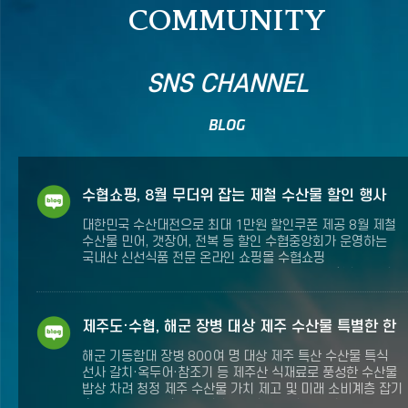
COMMUNITY
SNS CHANNEL
fnctId=snsApi,fnctNo=0
BLOG
수협쇼핑, 8월 무더위 잡는 제철 수산물 할인 행사
진행
대한민국 수산대전으로 최대 1만원 할인쿠폰 제공 8월 제철
수산물 민어, 갯장어, 전복 등 할인 수협중앙회가 운영하는
국내산 신선식품 전문 온라인 쇼핑몰 수협쇼핑
(www.shshopping.co.kr)이 8월 무더위에 제철수산물 할
행사들을 통해 소비자들에게 풍성한 할인 혜택을 제공합니다.
수협쇼핑은 현재 대한민국 수산대전「8월 특별전」과 「8월
제철 수산물」 기획전을 진행 중입니다. 우선 3일부터 오는
제주도·수협, 해군 장병 대상 제주 수산물 특별한 한
23일까지 3주간 열리는 대한민국 수산대전「8월 특별전」
끼
에서는 갈치·고등어·굴비·멸치·명태·오징어·명태·마른김·광어
해군 기동함대 장병 800여 명 대상 제주 특산 수산물 특식
·우럭·멍게·도다리·참돔·전복 등 다양한 국내산 인기 수산물을
선사 갈치·옥두어·참조기 등 제주산 식재료로 풍성한 수산물
할인가격으로 만나볼 수 있습니다. 행사기간 매주 월요.......
밥상 차려 청정 제주 수산물 가치 제고 및 미래 소비계층 잡기
총력 제주특별자치도와 수협중앙회가 대한민국 해역을