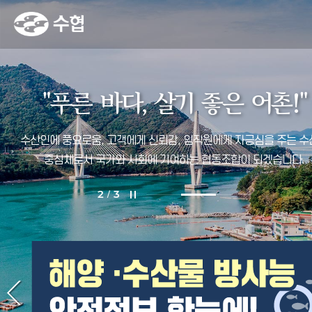
fnctId=imageSlide,fnctNo=21
비주얼(
3
개)
"
푸
른
바
다
,
살
기
좋
은
어
촌
!
"
수산인에 풍요로움, 고객에게 신뢰감, 임직원에게 자긍심을 주는
수
중심체로서 국가와 사회에 기여하는 협동조합이 되겠습니다.
2
3
/
fnctId=imageSlide,fnctNo=22
팝업존(
4
개)