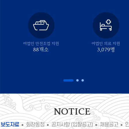
어업인 안전조업 지원
어업인 의료 지원
88
개소
3,079
명
fnctId=recentBbs,fnctNo=20
NOTICE
보도자료
회장동정
공지사항 (입찰공고)
채용공고