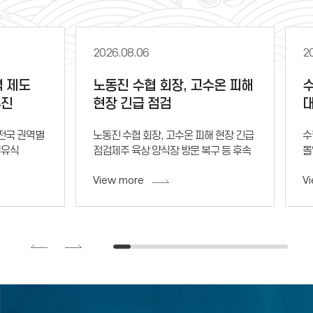
2026.08.06
2
력 제도
노동진 수협 회장, 고수온 피해
수
추진
현장 긴급 점검
 전국 권역별
노동진 수협 회장, 고수온 피해 현장 긴급
수
부유식
점검제주 육상 양식장 방문 복구 등 후속
돌
부산 경남
대책 논의손해 사정 인원 긴급 투입해
가
View more
V
의사항 수렴
신속 사고 조사전국 9곳 지역본부 피해
장
)
상황 실시간 점검
자