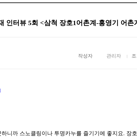
 인터뷰 5회 <삼척 장호1어촌계-홍영기 어촌
작성자
관리자
조
q
깨끗하니까 스노클링이나 투명카누를 즐기기에 좋지요. 장